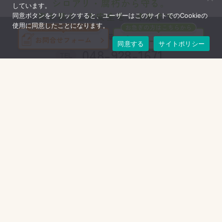
シロアリ・腐朽から守る。
しています。
家と暮らしの安全を、未来まで。
同意ボタンをクリックすると、ユーザーはこのサイトでのCookieの
使用に同意したことになります。
〒340-0035
埼玉県草加市西町942番地22
同意する
サイトポリシー
048-928-1671
TEL
048-928-0300
FAX
エコパウダーが選ばれる理由
選んでよかった！エコボロン
施工事例
商品紹介
地域別 代理店一覧
取扱店募集