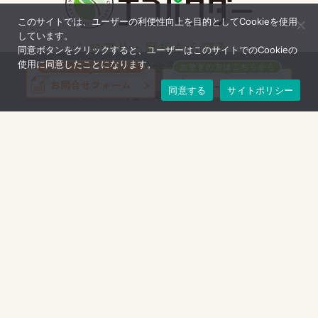
このサイトでは、ユーザーの利便性向上を目的としてCookieを使用
しています。
シロアリ・腐朽から守る。
同意ボタンをクリックすると、ユーザーはこのサイトでのCookieの
家と暮らしの安全を、未来まで。
使用に同意したことになります。
同意する
サイトポリシー
〒340-0035
埼玉県草加市西町942番地22
048-928-1671
TEL
048-928-0300
FAX
エコパウダーが選ばれる理由
選んでよかった！エコボロン
施工事例
商品紹介
地域別 代理店一覧