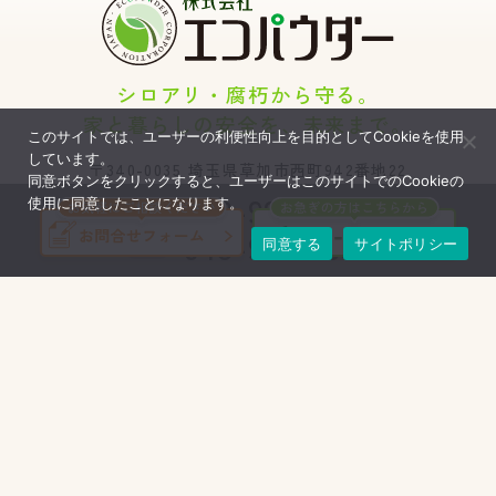
シロアリ・腐朽から守る。
家と暮らしの安全を、未来まで。
このサイトでは、ユーザーの利便性向上を目的としてCookieを使用
しています。
〒340-0035
埼玉県草加市西町942番地22
同意ボタンをクリックすると、ユーザーはこのサイトでのCookieの
048-928-1671
使用に同意したことになります。
TEL
048-928-0300
同意する
サイトポリシー
FAX
エコパウダーが選ばれる理由
選んでよかった！エコボロン
施工事例
商品紹介