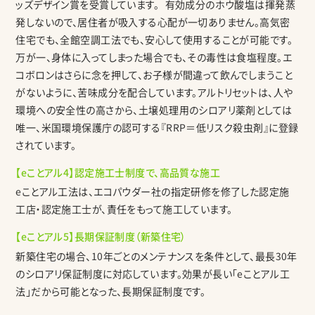
ッズデザイン賞を受賞しています。 有効成分のホウ酸塩は揮発蒸
発しないので、居住者が吸入する心配が一切ありません。高気密
住宅でも、全館空調工法でも、安心して使用することが可能です。
万が一、身体に入ってしまった場合でも、その毒性は食塩程度。エ
コボロンはさらに念を押して、お子様が間違って飲んでしまうこと
がないように、苦味成分を配合しています。アルトリセットは、人や
環境への安全性の高さから、土壌処理用のシロアリ薬剤としては
唯一、米国環境保護庁の認可する『RRP＝低リスク殺虫剤』に登録
されています。
【eことアル4】認定施工士制度で、高品質な施工
eことアル工法は、エコパウダー社の指定研修を修了した認定施
工店・認定施工士が、責任をもって施工しています。
【eことアル5】長期保証制度（新築住宅）
新築住宅の場合、10年ごとのメンテナンスを条件として、最長30年
のシロアリ保証制度に対応しています。効果が長い「eことアル工
法」だから可能となった、長期保証制度です。