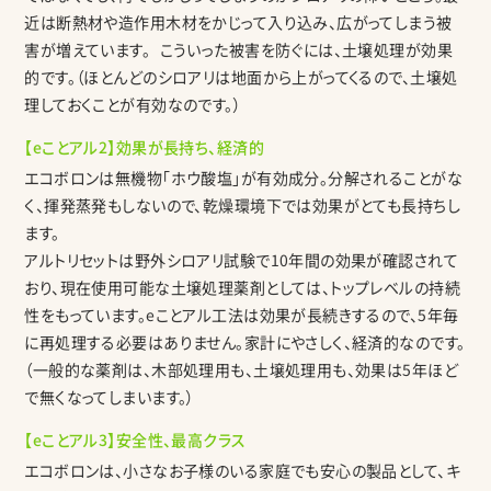
近は断熱材や造作用木材をかじって入り込み、広がってしまう被
害が増えています。 こういった被害を防ぐには、土壌処理が効果
的です。（ほとんどのシロアリは地面から上がってくるので、土壌処
理しておくことが有効なのです。）
【eことアル2】効果が長持ち、経済的
エコボロンは無機物「ホウ酸塩」が有効成分。分解されることがな
く、揮発蒸発もしないので、乾燥環境下では効果がとても長持ちし
ます。
アルトリセットは野外シロアリ試験で10年間の効果が確認されて
おり、現在使用可能な土壌処理薬剤としては、トップレベルの持続
性をもっています。eことアル工法は効果が長続きするので、5年毎
に再処理する必要はありません。家計にやさしく、経済的なのです。
（一般的な薬剤は、木部処理用も、土壌処理用も、効果は5年ほど
で無くなってしまいます。）
【eことアル3】安全性、最高クラス
エコボロンは、小さなお子様のいる家庭でも安心の製品として、キ