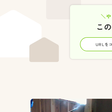
や
こ
URLを