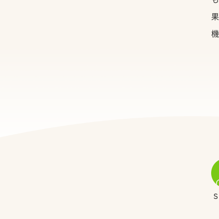
果
機
S