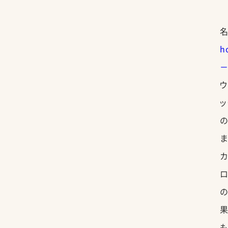
h
－
ウ
ッ
ま
ロ
果
も