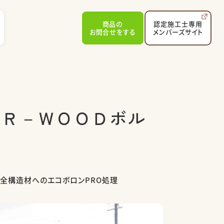
商品の
認定施工士専用
お問合せ
をする
メンバーズサイト
ＯＲ－ＷＯＯＤボル
全構造材へのエコボロンPRO処理