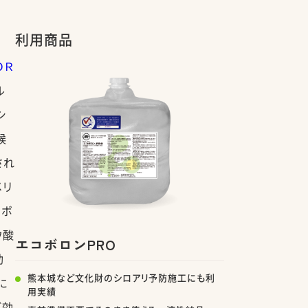
利用商品
ＯＲ
ル
シ
候
され
メリ
コボ
ウ酸
エコボロンPRO
効
熊本城など文化財のシロアリ予防施工にも利
に
用実績
ビ効