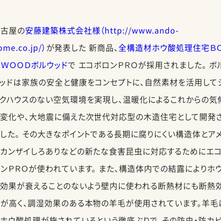
名古屋の
安藤建築株式会社様（http://www.ando-
ome.co.jp/）
が発表した 新商品、
全構造材ホウ酸処理住宅Ｂ
ＷＯＯＤボルウッド
で エコボロンＰＲＯが採用されました。 ボ
ッドは家族の安全と健康をコンセプトに、自然素材を活用して
クハウスのない空気環境を実現し、温暖化によるこれからの気
の変化や、大地震に備えた次世代対応型の木造住宅として開発
した。 その大きなポイントである長期に腐りにくい構造体とア
カカンザイしろありなどの新たな食害昆虫に対応するためにエ
ンＰＲＯが使われています。 また、構造体内での結露によりホ
の効果が衰えることのないよう壁内に使われる断熱材にも断熱
が高く、調湿効果のある本物の羊毛が使用されています。羊毛
ホウ酸処理が施されているという徹底ぶりで、その防虫・防カ