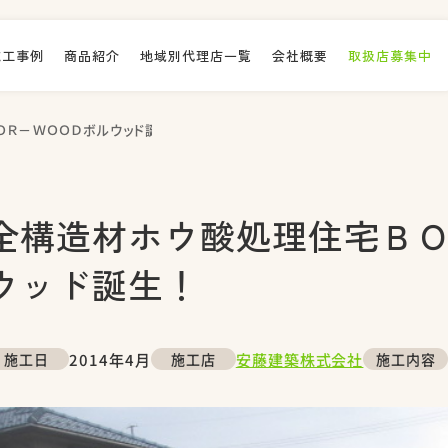
施工事例
商品紹介
地域別代理店一覧
会社概要
取扱店募集中
Ｒ－ＷＯＯＤボルウッド誕生！
全構造材ホウ酸処理住宅Ｂ
ウッド誕生！
2014年4月
安藤建築株式会社
施工日
施工店
施工内容